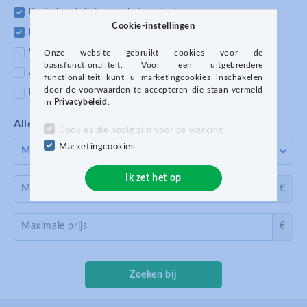
Korte beschrijving van het product
Cookie-instellingen
Productgegevens
Website-adres van fabrikant of product
Onze website gebruikt cookies voor de
basisfunctionaliteit. Voor een uitgebreidere
Andere optionele functies
functionaliteit kunt u marketingcookies inschakelen
door de voorwaarden te accepteren die staan vermeld
Productparameters
in
Privacybeleid
.
Alle categorieën
Cookies die nodig zijn voor de werking
Marketingcookies
Ik zet het op
Minimum prijs
€
Maximale prijs
€
Zoeken bij